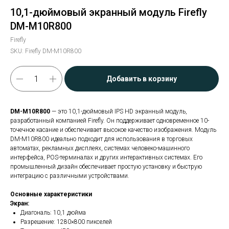
10,1-дюймовый экранный модуль Firefly
DM-M10R800
Firefly
SKU:
Firefly DM-M10R800
Добавить в корзину
DM-M10R800
— это 10,1-дюймовый IPS HD экранный модуль,
разработанный компанией Firefly. Он поддерживает одновременное 10-
точечное касание и обеспечивает высокое качество изображения. Модуль
DM-M10R800 идеально подходит для использования в торговых
автоматах, рекламных дисплеях, системах человеко-машинного
интерфейса, POS-терминалах и других интерактивных системах. Его
промышленный дизайн обеспечивает простую установку и быструю
интеграцию с различными устройствами.
Основные характеристики
Экран:
Диагональ: 10,1 дюйма
Разрешение: 1280×800 пикселей