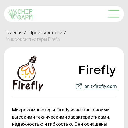
Главная
/
Производители
/
Микрокомпьютеры Firefly
Firefly
en.t-firefly.com
Микрокомпьютеры Firefly известны своими
высокими техническими характеристиками,
надежностью и гибкостью. Они оснащены
передовыми процессорами, позволяющими
эффективно выполнять сложные вычисления
и множество задач. Благодаря поддержке
различных операционных систем, включая
Linux и Android, у вас будет полный контроль
над программным обеспечением.