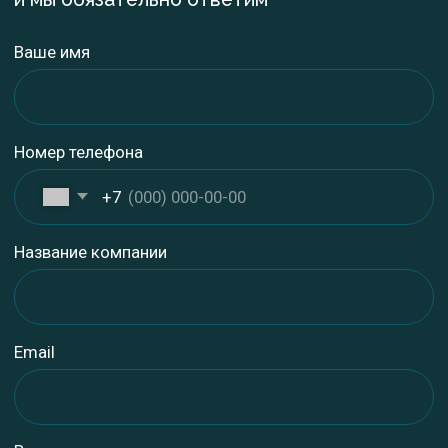
ChipFarm - поставки электроники,
вычислительной техники,
компонентов автоматизации
order@chipfarm.ru
+7 (800) 550-49-93
127238, г. Москва,
Дмитровское шоссе, 58,
строение 12
Политика конфиденциальности
Соглашение об использовании
материалов сайта
© 2023-2026 СhipФарм