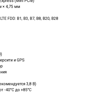
Express (Mini PCIe)
 × 4,75 мм
:
LTE FDD: B1, B3, B7, B8, B20, B28
В)
ерсити и GPS
ор
ания
рекомендуется 3,8 В)
от -40°C до +85°C