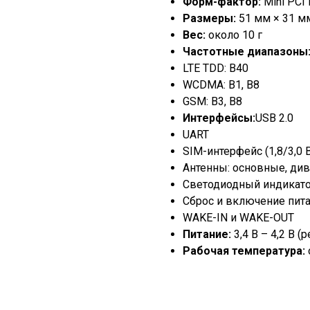
Форм-фактор:
Mini PCI 
Размеры:
51 мм × 31 мм
Вес:
около 10 г
Частотные диапазоны
LTE TDD: B40
WCDMA: B1, B8
GSM: B3, B8
Интерфейсы:
USB 2.0
UART
SIM-интерфейс (1,8/3,0 
Антенны: основные, див
Светодиодный индикат
Сброс и включение пит
WAKE-IN и WAKE-OUT
Питание:
3,4 В – 4,2 В (
Рабочая температура: