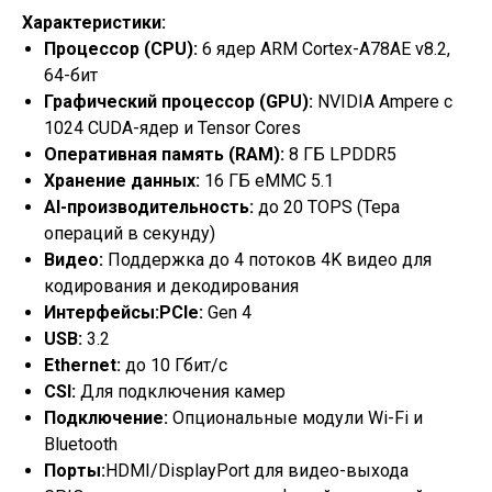
Характеристики:
Процессор (CPU):
6 ядер ARM Cortex-A78AE v8.2,
64-бит
Графический процессор (GPU):
NVIDIA Ampere с
1024 CUDA-ядер и Tensor Cores
Оперативная память (RAM):
8 ГБ LPDDR5
Хранение данных:
16 ГБ eMMC 5.1
AI-производительность:
до 20 TOPS (Тера
операций в секунду)
Видео:
Поддержка до 4 потоков 4K видео для
кодирования и декодирования
Интерфейсы:PCIe:
Gen 4
USB:
3.2
Ethernet:
до 10 Гбит/с
CSI:
Для подключения камер
Подключение:
Опциональные модули Wi-Fi и
Bluetooth
Порты:
HDMI/DisplayPort для видео-выхода