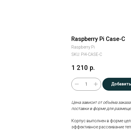
Raspberry Pi Case-C
Raspberry Pi
SKU:
PI4-CASE-C
1 210
р.
Добавить
Цена зависит от объёма заказа
поставки в форме для размеще
Корпус выполнен в форме цель
эффективное рассеивание теп