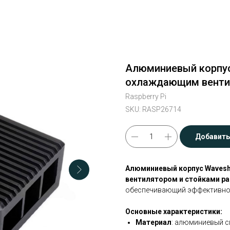
Алюминиевый корпус 
охлаждающим вентил
Raspberry Pi
SKU:
RASP26714
Добавить
Алюминиевый корпус Wavesha
вентилятором и стойками р
обеспечивающий эффективное 
Основные характеристики:
Материал
: алюминиевый с