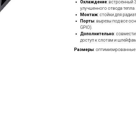
Охлаждение
: встроенный 
улучшенного отвода тепла.
Монтаж
: стойки для радиа
Порты
: вырезы под все осн
GPIO).
Дополнительно
: совмест
доступ к слотам и шлейфам
Размеры
: оптимизированные д