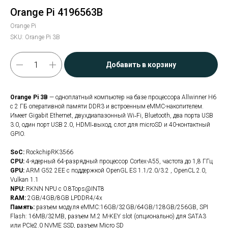
Orange Pi 4196563B
Orange Pi
SKU:
Orange Pi 3B
Добавить в корзину
Orange Pi 3B
— одноплатный компьютер на базе процессора Allwinner H6
с 2 ГБ оперативной памяти DDR3 и встроенным eMMC-накопителем.
Имеет Gigabit Ethernet, двухдиапазонный Wi‑Fi, Bluetooth, два порта USB
3.0, один порт USB 2.0, HDMI‑выход, слот для microSD и 40-контактный
GPIO.
SoC:
RockchipRK3566
CPU:
4-ядерный 64-разрядный процессор Cortex-A55, частота до 1,8 ГГц
GPU:
ARM G52 2EE с поддержкой OpenGL ES 1.1/2.0/3.2 , OpenCL 2.0,
Vulkan 1.1
NPU:
RKNN NPU с 0.8Tops@INT8
RAM:
2GB/4GB/8GB LPDDR4/4x
Память:
разъем модуля eMMC:16GB/32GB/64GB/128GB/256GB, SPI
Flash: 16MB/32MB, разъем M.2 M-KEY slot (опционально) для SATA3
или PCIe2.0 NVME SSD, разъем Micro SD