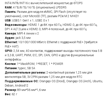
INT4/INT8/INT16 с вычислительной мощностью до 6TOPS
RAM:
4 ГБ/8 ГБ/16 ГБ (опционально) LPDDR5
Память:
Разъем для модуля eMMC, SPI Flash (отсутствует по
умолчанию), слот MicroSD (TF), разъем PCIe M.2 M-KEY
USB:
USB3.1 Gen1 х 1, USB2.0 х 1
Видеовыходы:
HDMI2.1 до 8K при 60 Гц, HDMI2.0, до 4K при 60 Гц,
DP1.4 ALT 2Lane к HDMI2.0, MIPI 4-полосный, до 4K при 60 Гц
Камера:
MIPI 4 линии х 2
Аудио:
jack 3,5 мм
Ethernet:
10/100/1000 Мбит/с Ethernet с поддержкой PoE+ (требуется
PoE+ HAT)
GPIO:
2,54 мм, 40 контактов, поддерживает выходы постоянного тока 5 В
и 3,3 В, UART, PWM, I2C, SPI, CAN, GPIO и другие функциональные
интерфейсы
Кнопки:
1* MaskROM, 1*RESET, 1 * POWER
Питание:
type-c, 5В 5А
Дополнительные разъемы:
2-контактный разъем 1,25 мм для
вентилятора 5В, 3V 2PIN разъем 1,25 мм для модуля RTC
Поддерживаемые ОС:
Orangepi OS (Droid), Orangepi OS (Arch), Ubuntu,
Debian, Android12
Размер:
89 мм*56 мм*1,6 мм
Вес:
62 г