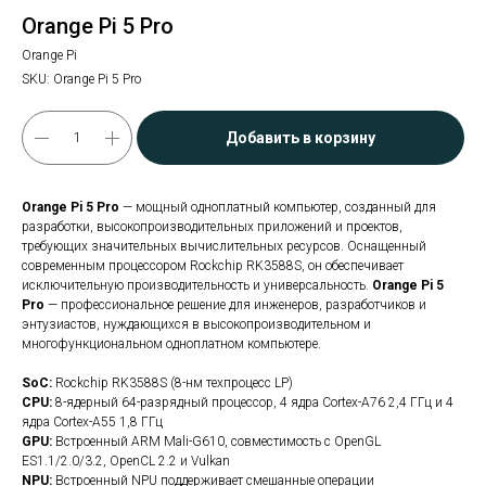
Orange Pi 5 Pro
Orange Pi
SKU:
Orange Pi 5 Pro
Добавить в корзину
Orange Pi 5 Pro
— мощный одноплатный компьютер, созданный для
разработки, высокопроизводительных приложений и проектов,
требующих значительных вычислительных ресурсов. Оснащенный
современным процессором Rockchip RK3588S, он обеспечивает
исключительную производительность и универсальность.
Orange Pi 5
Pro
— профессиональное решение для инженеров, разработчиков и
энтузиастов, нуждающихся в высокопроизводительном и
многофункциональном одноплатном компьютере.
SoC:
Rockchip RK3588S (8-нм техпроцесс LP)
CPU:
8-ядерный 64-разрядный процессор, 4 ядра Cortex-A76 2,4 ГГц и 4
ядра Cortex-A55 1,8 ГГц
GPU:
Встроенный ARM Mali-G610, совместимость с OpenGL
ES1.1/2.0/3.2, OpenCL 2.2 и Vulkan
NPU:
Встроенный NPU поддерживает смешанные операции