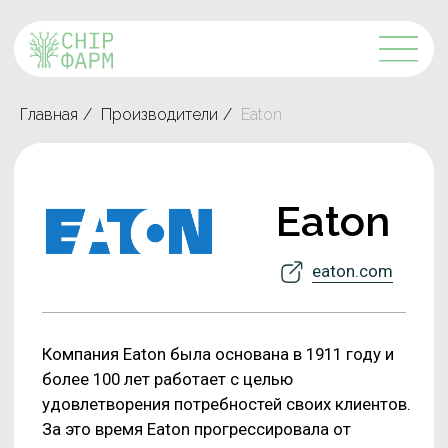
Главная
/
Производители
/
Eaton
Eaton
eaton.com
Компания Eaton была основана в 1911 году и
более 100 лет работает с целью
удовлетворения потребностей своих клиентов.
За это время Eaton прогрессировала от
мелкого поставщика запчастей для грузовых
автомобилей с производством в штате Огайо,
США, до многонациональной
диверсифицированной промышленной
корпорации.
Eaton — это компания, предоставляющая