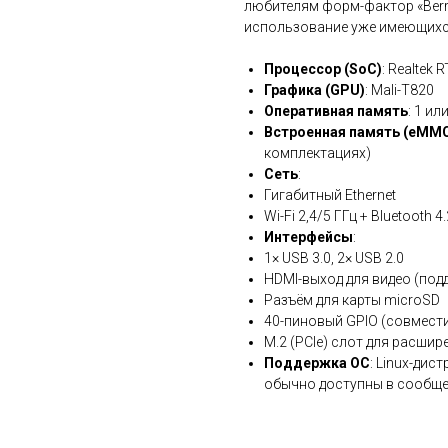
любителям форм-фактор «Berry
использование уже имеющихся
Процессор (SoC)
: Realtek 
Графика (GPU)
: Mali-T820
Оперативная память
: 1 и
Встроенная память (eMM
комплектациях)
Сеть
:
Гигабитный Ethernet
Wi-Fi 2,4/5 ГГц + Bluetooth 4.
Интерфейсы
:
1× USB 3.0, 2× USB 2.0
HDMI-выход для видео (под
Разъём для карты microSD
40-пиновый GPIO (совмести
M.2 (PCIe) слот для расшир
Поддержка ОС
: Linux-дист
обычно доступны в сообще