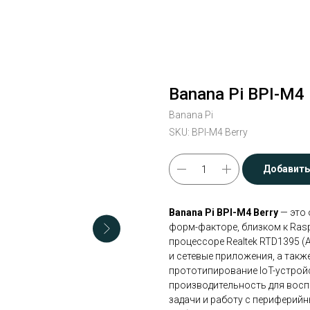
Banana Pi BPI-M4 
Banana Pi
SKU:
BPI-M4 Berry
Добавить
Banana Pi BPI-M4 Berry
— это 
форм-факторе, близком к Rasp
процессоре Realtek RTD1395 (
и сетевые приложения, а так
прототипирование IoT-устройс
производительность для восп
задачи и работу с периферий