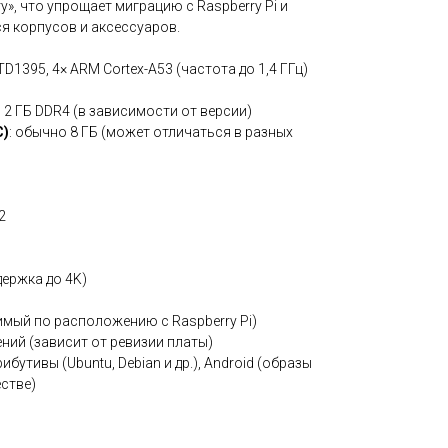
», что упрощает миграцию с Raspberry Pi и
 корпусов и аксессуаров.
RTD1395, 4× ARM Cortex-A53 (частота до 1,4 ГГц)
ли 2 ГБ DDR4 (в зависимости от версии)
C)
: обычно 8 ГБ (может отличаться в разных
2
держка до 4K)
мый по расположению с Raspberry Pi)
ений (зависит от ревизии платы)
рибутивы (Ubuntu, Debian и др.), Android (образы
стве)