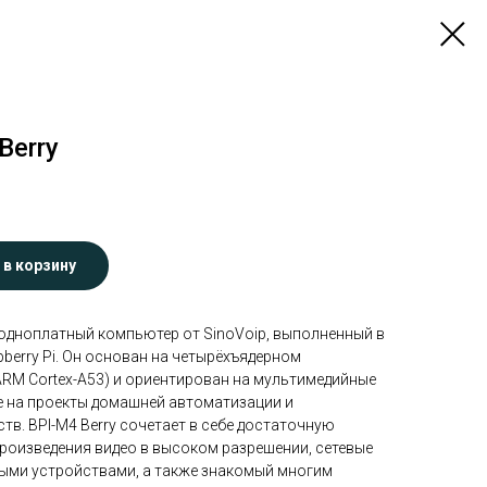
Berry
 в корзину
одноплатный компьютер от SinoVoip, выполненный в
berry Pi. Он основан на четырёхъядерном
ARM Cortex-A53) и ориентирован на мультимедийные
же на проекты домашней автоматизации и
тв. BPI-M4 Berry сочетает в себе достаточную
роизведения видео в высоком разрешении, сетевые
ными устройствами, а также знакомый многим