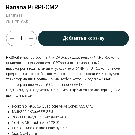
Banana Pi BPI-CM2
Banana Pi
SKU:
BPI-CM2
Добавить в корзину
RK3568 имеет встроенный MICRO-исследовательский NPU Rockchip,
вычислительную мощность 0.8Tops и интегрированный
высокопроизводительный AI-ускоритель RKNN NPU. Rockchip также
предоставляет разработчикам простой в использовании инструмент
трансформации моделей, RKNN-Toolkit, который поддерживает
трансформацию моделей Caffe/TensorFlow/TF-
Lite/ONNX/PyTorch/Keras/Darknet мейнстримной архитектуры одним
щелчком мыши.
Rockchip RK3568 Quad-core ARM Cortex-A55 CPU
Mali-G52 1-Core-2EE GPU
2GB LPDDR4/LPDDR4x (Max 8G)
16G eMMC flash (Max 128G)
Support Android and Linux system.
Size: 55x40mm